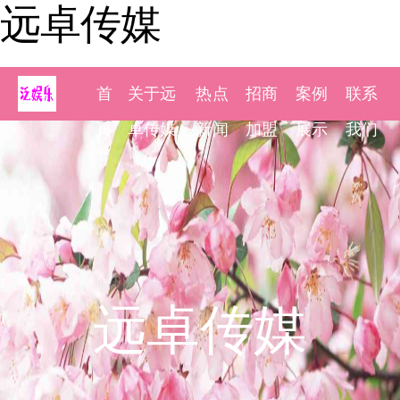
远卓传媒
首
关于远
热点
招商
案例
联系
页
卓传媒
新闻
加盟
展示
我们
远卓传媒